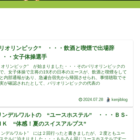
パリオリンピック” ・・・飲酒と喫煙で出場辞
・・・女子体操選手
リオリンピック” が始まりました・・・そのパリオリンピックの
で、女子体操で主将の19才の日本のエースが、飲酒と喫煙をして
と内部通報があり、急遽合宿先から帰国させられ、事情聴取でそ
実が確認されたとして、パリオリンピックの代表の
2024.07.28
kenjiblog
リンデルワルトの “ユースホステル” ・・・ＢＳ-
ＨＫ “体感！夏のスイスアルプス”
リンデルワルト” には２回行ったと書きましたが、２度ともユー
ステルに泊まりました・・・もちろん同じユースホステルです一