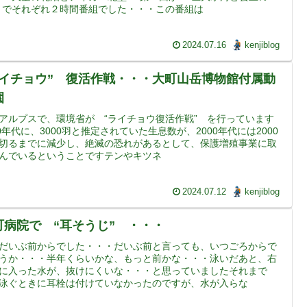
 でそれぞれ２時間番組でした・・・この番組は
2024.07.16
kenjiblog
ライチョウ” 復活作戦・・・大町山岳博物館付属動
園
アルプスで、環境省が “ライチョウ復活作戦” を行っています
80年代に、3000羽と推定されていた生息数が、2000年代には2000
切るまでに減少し、絶滅の恐れがあるとして、保護増殖事業に取
んでいるということですテンやキツネ
2024.07.12
kenjiblog
町病院で “耳そうじ” ・・・
だいぶ前からでした・・・だいぶ前と言っても、いつごろからで
うか・・・半年くらいかな、もっと前かな・・・泳いだあと、右
に入った水が、抜けにくいな・・・と思っていましたそれまで
泳ぐときに耳栓は付けていなかったのですが、水が入らな