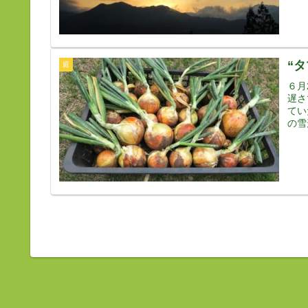
“
庭
６月
遅さ
てい
の雪