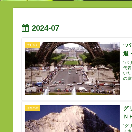
2024-07
“
大町から
退
“パ
代表
いた
の事
グ
海外の旅
Ｎ
“グ
スホ