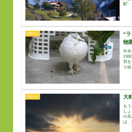
駅”
“
大町から
物
中央
19
羽を
り組
大
大町から
もう
しょ
の耳
は、