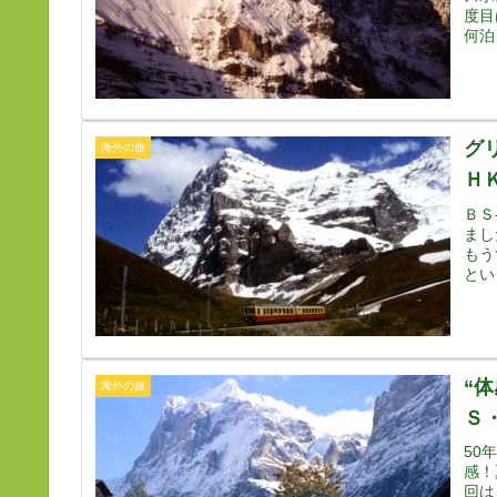
度目
何泊
グ
海外の旅
Ｈ
ＢＳ
まし
もう
とい
“
海外の旅
Ｓ
50
感！
回は