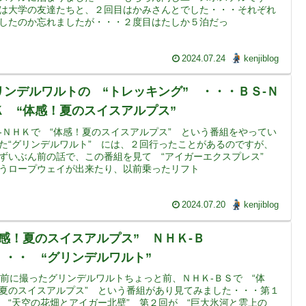
は大学の友達たちと、２回目はかみさんとでした・・・それぞれ
したのか忘れましたが・・・２度目はたしか５泊だっ
2024.07.24
kenjiblog
リンデルワルトの “トレッキング” ・・・ＢＳ-Ｎ
Ｋ “体感！夏のスイスアルプス”
-ＮＨＫで “体感！夏のスイスアルプス” という番組をやってい
た“グリンデルワルト” には、２回行ったことがあるのですが、
ずいぶん前の話で、この番組を見て “アイガーエクスプレス”
うロープウェイが出来たり、以前乗ったリフト
2024.07.20
kenjiblog
体感！夏のスイスアルプス” ＮＨＫ-Ｂ
・・・ “グリンデルワルト”
年前に撮ったグリンデルワルトちょっと前、ＮＨＫ-ＢＳで “体
夏のスイスアルプス” という番組があり見てみました・・・第１
 “天空の花畑とアイガー北壁” 第２回が “巨大氷河と雲上の