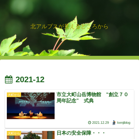
北アルプスが見えるところから
2021-12
市立大町山岳博物館 “創立７０
大町から
周年記念” 式典
2021.12.29
kenjiblog
日本の安全保障・・・
大町から