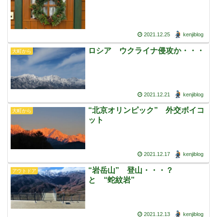
2021.12.25
kenjiblog
ロシア ウクライナ侵攻か・・・
大町から
2021.12.21
kenjiblog
“北京オリンピック” 外交ボイコ
大町から
ット
2021.12.17
kenjiblog
“岩岳山” 登山・・・？
アウトドア
と “蛇紋岩”
2021.12.13
kenjiblog