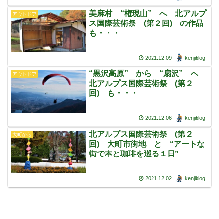
美麻村 “権現山” へ 北アルプ
アウトドア
ス国際芸術祭 (第２回) の作品
も・・・
2021.12.09
kenjiblog
“黒沢高原” から “扇沢” へ
アウトドア
北アルプス国際芸術祭 (第２
回) も・・・
2021.12.06
kenjiblog
北アルプス国際芸術祭 (第２
大町から
回) 大町市街地 と “アートな
街で本と珈琲を巡る１日”
2021.12.02
kenjiblog