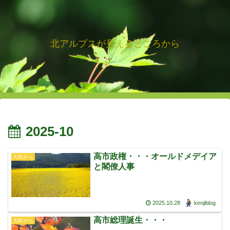
北アルプスが見えるところから
2025-10
高市政権・・・オールドメデイア
大町から
と閣僚人事
2025.10.28
kenjiblog
高市総理誕生・・・
大町から