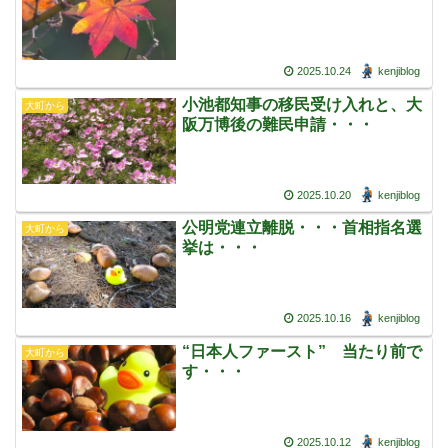
2025.10.24
kenjiblog
小池都知事の移民受け入れと、大
大町から
阪万博後の難民申請・・・
2025.10.20
kenjiblog
公明党連立離脱・・・首相指名選
大町から
挙は・・・
2025.10.16
kenjiblog
“日本人ファースト” 当たり前で
大町から
す・・・
2025.10.12
kenjiblog