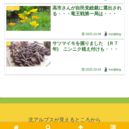
高市さんが自民党総裁に選出され
大町から
る・・・竜王戦第一局は・・・
2025.10.08
kenjiblog
サツマイモを掘りました (Ｒ７
庭
年) ニンニク植え付けも・・・
2025.10.04
kenjiblog
北アルプスが見えるところから
© 2019 北アルプスが見えるところから.