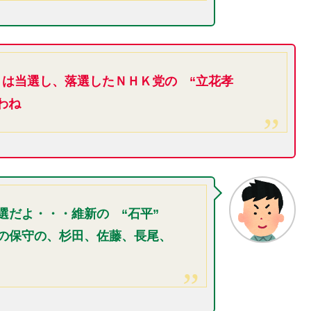
 は当選し、落選したＮＨＫ党の “立花孝
わね
当選だよ・・・維新の “石平”
党の保守の、杉田、佐藤、長尾、