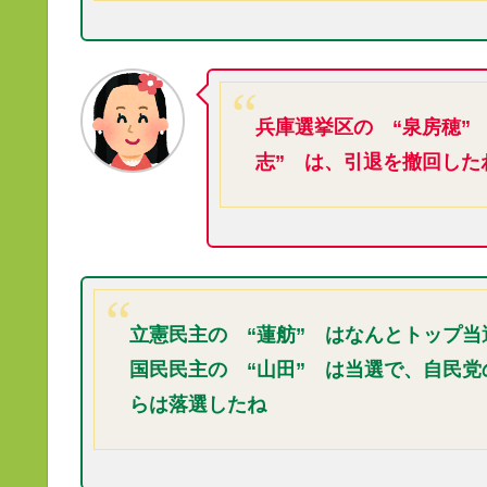
兵庫選挙区の “泉房穂”
志” は、引退を撤回した
立憲民主の “蓮舫” はなんとトップ
国民民主の “山田” は当選で、自民
らは落選したね