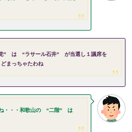
党” は “ラサール石井” が当選し１議席を
とどまっちゃたわね
ね・・・和歌山の “二階” は