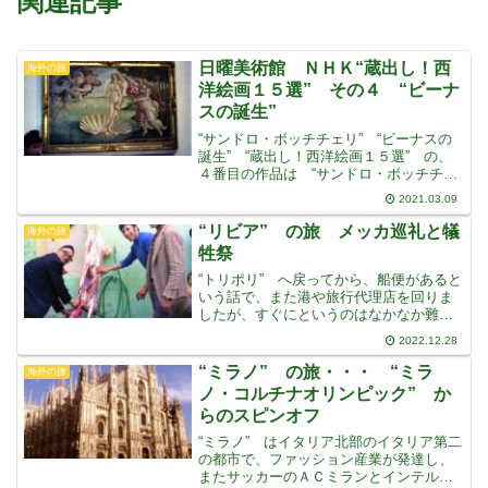
関連記事
日曜美術館 ＮＨＫ“蔵出し！西
海外の旅
洋絵画１５選” その４ “ビーナ
スの誕生”
“サンドロ・ボッチチェリ” “ビーナスの
誕生” “蔵出し！西洋絵画１５選” の、
４番目の作品は “サンドロ・ボッチチェ
リ” の “ビーナスの誕生” ですやっ
2021.03.09
と、よく知られた、誰でも知ってる有名
な絵が出てきました“イタリアルネッサン
“リビア” の旅 メッカ巡礼と犠
海外の旅
ス” の頂
牲祭
“トリポリ” へ戻ってから、船便があると
いう話で、また港や旅行代理店を回りま
したが、すぐにというのはなかなか難し
く、またそんなに安くもないようでした
2022.12.28
また “チュニス” まで戻って、シチリア
島にわたってもいいかな・・・と考えて
“ミラノ” の旅・・・ “ミラ
海外の旅
いる時、ベンガジ
ノ・コルチナオリンピック” か
らのスピンオフ
“ミラノ” はイタリア北部のイタリア第二
の都市で、ファッション産業が発達し、
またサッカーのＡＣミランとインテル・