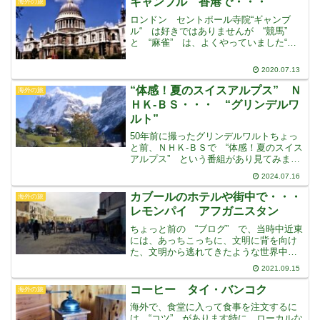
ギャンブル 香港で・・・
海外の旅
は、もちろん “
ロンドン セントポール寺院“ギャンブ
ル“ は好きではありませんが “競馬”
と “麻雀” は、よくやっていました“競
馬” は血統であり “マージャン” はコ
ミュニケーションです・・・私の言葉で
2020.07.13
すが・・・ 今は、なくなってしまった
ようですが、
“体感！夏のスイスアルプス” Ｎ
海外の旅
ＨＫ-ＢＳ・・・ “グリンデルワ
ルト”
50年前に撮ったグリンデルワルトちょっ
と前、ＮＨＫ-ＢＳで “体感！夏のスイス
アルプス” という番組があり見てみまし
た・・・第１回は “天空の花畑とアイガ
2024.07.16
ー北壁” 第２回が “巨大氷河と雲上の
駅” でそれぞれ２時間番組でした・・・
カブールのホテルや街中で・・・
海外の旅
この番組は
レモンパイ アフガニスタン
ちょっと前の “ブログ” で、当時中近東
には、あっちこっちに、文明に背を向け
た、文明から逃れてきたような世界中か
らの “ヒッピー” 達の溜まる街があり、
2021.09.15
ホテルがあった・・・ということ書きま
したが “カブール” では “faruq hotel
コーヒー タイ・バンコク
海外の旅
海外で、食堂に入って食事を注文するに
は “コツ” があります特に、ローカルな