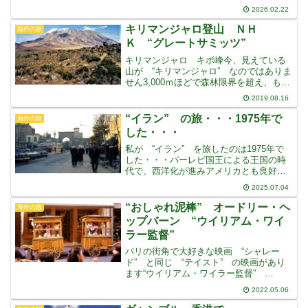
ミラノの本拠地で、そのホームスタジア
2026.02.22
ムで “ミラノ・コルチナオリンピック”
の開会式が行われましたどうしてもミラ
キリマンジャロ登山 ＮＨ
海外の旅
ノで “冬季オリ
Ｋ “グレートサミッツ”
キリマンジャロ キボ峰今、見えている
山が “キリマンジャロ” なのではありま
せん3,000ｍほどで森林限界を超え、もう
すでに今立っているここは、4,500ｍほど
2019.08.16
の地点で、植生の限界も越え、これから
先は砂礫や岩石の世界になりますここは
“イラン” の旅・・・1975年で
海外の旅
２つのピ
した・・・
私が “イラン” を旅したのは1975年で
した・・・パーレビ国王による王国の時
代で、西洋化が進みアメリカとも良好な
関係でしたしかしその後、1979年にイス
2025.07.04
ラム教が弾圧されたことなどが原因
で “イスラム革命” が起き、ホメイニ師
“おしゃれ泥棒” オードリー・ヘ
海外の旅
によるイスラム
ップバーン “ウイリアム・ワイ
ラー監督”
パリの街角で大好きな映画 “シャレー
ド” と同じ “テイスト” の映画があり
ます“ウイリアム・ワイラー監督”
の “おしゃれ泥棒” と “アルフレッ
2022.05.06
ド・ヒッチコック監督” の “泥棒成
金” です“ウイリアム・ワイラー監督”