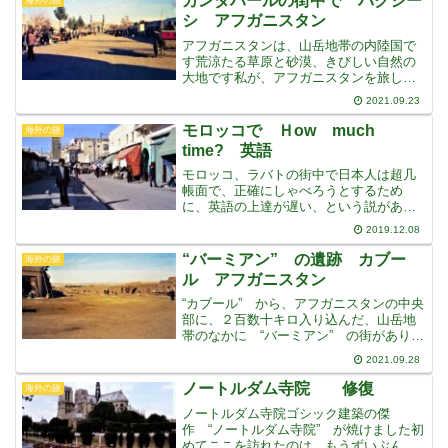
カンダハールの街中で バクシー
海外の旅
世界で最も知られ
シ アフガニスタン
アフガニスタンは、山岳地帯の内陸国で
す荒涼たる草原と砂漠、きびしい自然の
大地です私が、アフガニスタンを旅した
のは冬でしたたしか、一月から二月頃だ
2021.09.23
ったと思います雲一つない快晴で、眩し
いくらいに、太陽が照りつけているのに
モロッコで Ｈow much
海外の旅
気温が低く底冷えし、寒く
time? 英語
モロッコ、ラバトの街中で日本人は超几
帳面で、正確にしゃべろうとするため
に、英語の上達が遅い、という説があり
ます・・・私の説ですが・・・あるとき
2019.12.08
英語がネイティブでない国、たしか “モ
ロッコ” でだったと思いますが、ある若
“バーミアン” の遺跡 カブー
海外の旅
者が、私の腕時計を指差
ル アフガニスタン
“カブール” から、アフガニスタンの中央
部に、２百数十キロ入り込んだ、山岳地
帯のなかに “バーミアン” の街がありま
すバーミアンは、仏教の中心地として栄
2021.09.28
え、常時数千人の僧侶が住みつき、巡礼
者が絶えませんでした絶壁を利用した、
ノートルダム寺院 修復
海外の旅
高さ５３ｍもある
ノートルダム寺院ゴシック建築の傑
作 “ノートルダム寺院” が焼けました初
めてここを訪れたのは、もうずいぶん前