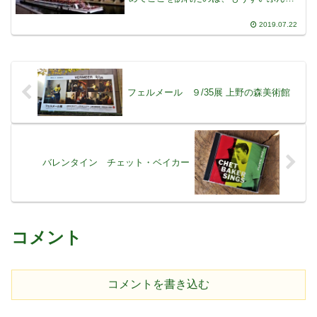
になりますが、パリ在住の先輩に案内さ
れ、真っ先に連れていかれました初めて
2019.07.22
の海外で、見たことのないようなステン
ドグラスや、内部の様子に
フェルメール ９/35展 上野の森美術館
バレンタイン チェット・ベイカー
コメント
コメントを書き込む