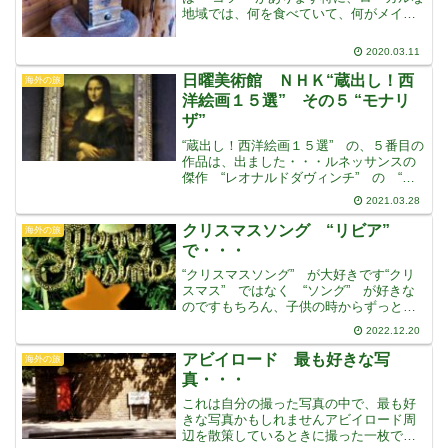
地域では、何を食べていて、何がメイン
なのか、わかりませんそこで、店に入っ
て、周りを見回し、みんなが食べている
2020.03.11
ものを見て、店の人に “あれと同じもの
を・・・” と注文
日曜美術館 ＮＨＫ“蔵出し！西
海外の旅
洋絵画１５選” その５ “モナリ
ザ”
“蔵出し！西洋絵画１５選” の、５番目の
作品は、出ました・・・ルネッサンスの
傑作 “レオナルドダヴィンチ” の “モ
ナリザ” です誰もが知ってる、世界で最
2021.03.28
も知られた作品ですまあ、これを外す人
はいないでしょう・・・もちろん、パリ
クリスマスソング “リビア”
海外の旅
の “ルーブル
で・・・
“クリスマスソング” が大好きです“クリ
スマス” ではなく “ソング” が好きな
のですもちろん、子供の時からずっと聞
いています数えきれない名曲があり、何
2022.12.20
人もの歌手が歌っています何しろ、クリ
スマスソングです・・・期間限定です、
アビイロード 最も好きな写
海外の旅
この時期にしか聞
真・・・
これは自分の撮った写真の中で、最も好
きな写真かもしれませんアビイロード周
辺を散策しているときに撮った一枚で