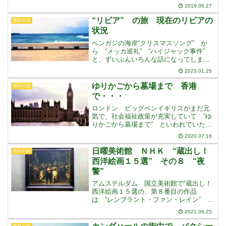
す。バックのレンガの壁もレコードジャ
2019.06.27
ケットの裏に使われていますよね写真は
素人で自己流ですが、自分で撮った写真
“リビア” の旅 現在のリビアの
海外の旅
を載せていきたいと思います
状況
ベンガジの海岸“クリスマスソング” か
ら “メッカ巡礼” “ハイジャック事件”
と、ずいぶんいろんな話になってしまい
ましたチュニスからシチリアへは、それ
2023.01.25
から十数年後、逆コースを船でかみさん
と二人で、渡ることになりましたイタリ
ゆりかごから墓場まで 香港
海外の旅
ア滞在中、あまり
で・・・
ロンドン ビッグベンイギリスがまだ元
気で、社会福祉政策が充実していて “ゆ
りかごから墓場まで” といわれていた頃
の話です当時はもちろん、香港はまだイ
2020.07.16
ギリスの植民地で、中国に返還される前
のことですその香港でのことです
日曜美術館 ＮＨＫ “蔵出し！
海外の旅
が、“目” にばい菌でも入
西洋絵画１５選” その８ “夜
警”
アムステルダム 国立美術館で“蔵出し！
西洋絵画１５選の、第８番目の作品
は “レンブラント・ファン・レイン”
の “夜警” ですオランダの国宝とされて
2021.06.25
いる絵画です オランダ・アムステルダ
ムの “国立美術館” に展示されています