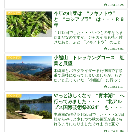
０円・・・だということがわかりました
2023.03.25
しかし、そのチケットは、滑れない “リ
ゾート入場チケット” だったのですが、
今年の山菜は “フキノトウ”
アウトドア
天気のよさに山を
と “コシアブラ” は・・・Ｒ８
年
４月13日でした・・・いつもの年ならま
だまだなのですが、ジャガイモも植え付
けたあと、ふと “フキノトウ” のことが
頭に浮かびましたずいぶん前、木崎湖を
2026.05.01
歩いたときにいくらか採ってきました
が、いつも採りに行く大谷原はまだまだ
小熊山 トレッキングコース 紅
アウトドア
だと思っていました・
葉と展望
木崎湖とパラグライダーまた快晴です順
番で最後になってしまいましたが、行き
たいと思っていた “小熊山” に行ってき
ました近くです・・・家からもよく見え
2020.11.17
ます“大谷原“ や “鹿島槍スキー場“
は、何度も行っていますが、この林道
やっと涼しくなり “青木湖” へ
アウトドア
は、ずいぶん前に、
行ってみました・・・ “北アル
プス国際芸術祭2024” も・・・
中綱湖の作品９月25日でした・・・2,3日
前からやっと少しづつ秋の気配が感じら
れるようになりましたそれまでは夏でし
た・・・記録的な暑さの夏がそのまま続
2024.10.04