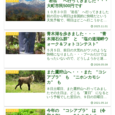
“岩岳” へ行ってきました・・・
アウトドア
こうかと思ってい
大町市民500円です
１０月３０日 “岩岳” へ行ってきました
前の日から明日は全国的に快晴だという
天気予報で、明日はどこへ行こうかと考
えていましたテレビで岩岳の三段紅葉の
2025.11.01
ニュースをやっていたので、久しぶり
に “そうだ岩岳へ行こう・・・” となり
青木湖を歩きました・・・ “青
アウトドア
ました・・・２,３
木湖石仏群” と “塩の道湖畔ウ
ォーク＆フォトコンテスト”
５月５日、前日の大荒れがウソのような
快晴になりました・・・プールだけでは
もったいないので、どうしようかと迷い
ましたが青木湖に行ってみることにしま
2026.05.09
した・・・今年初めてかな・・・歩き始
めると、何だか人がいっぱい歩いていま
また鷹狩山へ・・・また “コシ
アウトドア
す・・・この日は、大町市
アブラ” も “ニホンカモシ
カ” も
８日土曜日、また鷹狩山へ行ってみまし
たその土日は、どこも “夏日” になると
いう予報でした翌日の、９日の日曜日
は、２回目の “コロナウイルスワクチン
2021.05.14
接種” の日なので、その前日に行ってお
くことにしましたもちろん、前回同
今年の “コシアブラ” は (令
アウトドア
様 “コシアブラ” 目