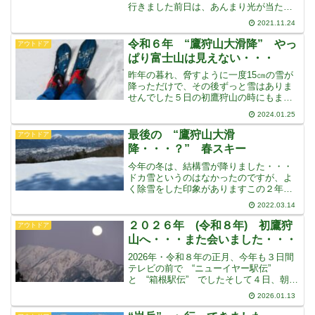
行きました前日は、あんまり光が当たっ
ていなかったので、もう一度写真を撮り
2021.11.24
直して、いい写真を撮ろうと出かけまし
た家から、そんなに遠くありません結
令和６年 “鷹狩山大滑降” やっ
アウトドア
果、前日とあんまり
ぱり富士山は見えない・・・
昨年の暮れ、脅すように一度15㎝の雪が
降っただけで、その後ずっと雪はありま
せんでした５日の初鷹狩山の時にもまっ
たく雪はありませんでしたが、その後ド
2024.01.25
カ雪はないのですが10㎝程の積雪が３度
ありました17日でした・・・この冬初め
最後の “鷹狩山大滑
アウトドア
ての “鷹狩山大滑
降・・・？” 春スキー
今年の冬は、結構雪が降りました・・・
ドカ雪というのはなかったのですが、よ
く除雪をした印象がありますこの２年ほ
どは、ほとんどスタッドレスタイヤも、
2022.03.14
いらないくらいだったのに・・・畑の雪
も、全部解けました・・・どこからか、
２０２６年 (令和８年) 初鷹狩
アウトドア
モンシロチョウも飛んでき
山へ・・・また会いました・・・
2026年・令和８年の正月、今年も３日間
テレビの前で “ニューイヤー駅伝”
と “箱根駅伝” でしたそして４日、朝７
時前に目が覚めると、丁度満月が北アル
2026.01.13
プス蓮華岳の肩に沈み込むところで、写
真を撮り眺めていましたプールにでも行