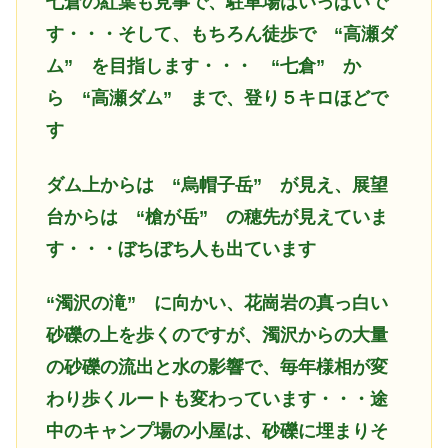
七倉の紅葉も見事で、駐車場はいっぱいで
す・・・そして、もちろん徒歩で
“高瀬ダ
ム” を目指します・・・ “七倉” か
ら “高瀬ダム” まで、登り５キロほどで
す
ダム上からは
“烏帽子岳” が見え、展望
台からは “槍が岳” の穂先が見えていま
す・・・ぼちぼち人も出ています
“濁沢の滝”
に向かい、花崗岩の真っ白い
砂礫の上を歩くのですが、濁沢からの大量
の砂礫の流出と水の影響で、毎年様相が変
わり歩くルートも変わっています・・・途
中のキャンプ場の小屋は、砂礫に埋まりそ