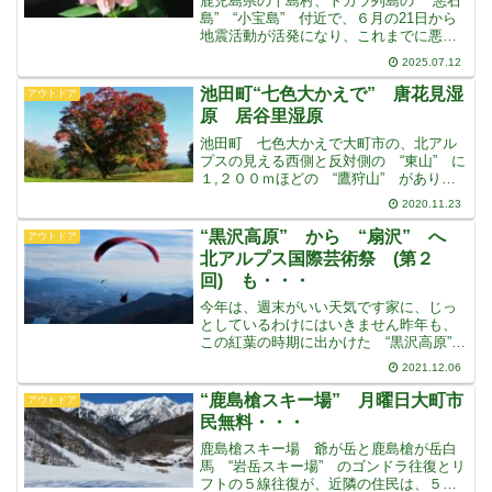
鹿児島県の十島村、トカラ列島の “悪石
島” “小宝島” 付近で、６月の21日から
地震活動が活発になり、これまでに悪石
島で最大震度６弱の揺れを観測したほ
2025.07.12
か、この付近で震度５前後の地震が続い
ており、震度1以上の揺れを観測する地震
池田町“七色大かえで” 唐花見湿
アウトドア
の回数が、現在ま
原 居谷里湿原
池田町 七色大かえで大町市の、北アル
プスの見える西側と反対側の “東山” に
１,２００ｍほどの “鷹狩山” がありま
すさらに、その鷹狩山から続いて、南に
2020.11.23
小さな尾根が連なっていますその尾根筋
の上を、道路が走っていて、そのまま南
“黒沢高原” から “扇沢” へ
アウトドア
にずっと進むと
北アルプス国際芸術祭 (第２
回) も・・・
今年は、週末がいい天気です家に、じっ
としているわけにはいきません昨年も、
この紅葉の時期に出かけた “黒沢高原”
と “扇沢” にドライブすることにしまし
2021.12.06
た家から見えるようなところで、そんな
に遠くはありませんが、何しろこのガソ
“鹿島槍スキー場” 月曜日大町市
アウトドア
リン高です“鹿島
民無料・・・
鹿島槍スキー場 爺が岳と鹿島槍が岳白
馬 “岩岳スキー場” のゴンドラ往復とリ
フトの５線往復が、近隣の住民は、５０