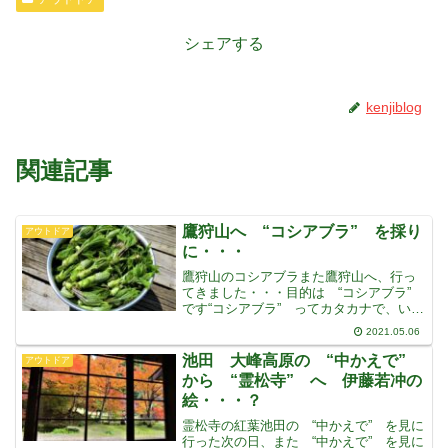
シェアする
kenjiblog
関連記事
鷹狩山へ “コシアブラ” を採り
アウトドア
に・・・
鷹狩山のコシアブラまた鷹狩山へ、行っ
てきました・・・目的は “コシアブラ”
です“コシアブラ” ってカタカナで、いい
のかな・・・？何日か前に登った時に
2021.05.06
は、まだ小さいのしかありませんでした
２，３日前から、なんだか背中が痛く
池田 大峰高原の “中かえで”
アウトドア
て、動きたくなかった
から “霊松寺” へ 伊藤若冲の
絵・・・？
霊松寺の紅葉池田の “中かえで” を見に
行った次の日、また “中かえで” を見に