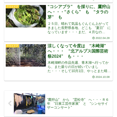
いていました・・・夏の間は歩けません
その日は晴れて、北アルプスが見えてい
“コシアブラ” を採りに、鷹狩山
アウトドア
ました・・・北アル
へ・・・“さくら” も “タラの
芽” も
２５日、晴れて気温もぐんぐん上がって
きました長野県各地、どこも “夏日” に
なっています・・・まだ、４月なの
に・・・あんまりいい天気なので “コシ
2022.04.28
アブラ” の様子を見に、鷹狩山に行って
みることにしました昨年の日記 (ブロ
涼しくなって今度は “木崎湖”
アウトドア
グ) を見てみると、
へ・・・ “北アルプス国際芸術
祭2024” も・・・
木崎湖畔の作品先週、青木湖へ行ってか
ら、また曇りの日が続いていまし
た・・・そして10月1日、やっとまた晴れ
て北アルプスが見えています・・・今度
2024.10.08
は “木崎湖” ですまた、本通りの真ん中
の “男水” をペットボトルに詰めていき
ますゆーぷる木崎湖
“鷹狩山” から “霊松寺” へ・・・Ｒ６
年 “日展工芸作家展” と “シンセサイ
ザーコンサート”