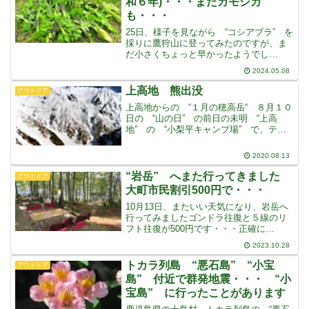
和６年)・・・またカモシカ
も・・・
25日、様子を見ながら “コシアブラ” を
採りに鷹狩山に登ってみたのですが、ま
だ小さくちょっと早かったようでし
た・・・タラの芽を結構採ることが出
2024.05.08
来、桜は満開で頂上で気持ちよく過ごす
ことが出来たのですが・・・それから４
上高地 熊出没
アウトドア
日後の29日です・・・次
上高地からの “１月の穂高岳“ ８月１０
日の “山の日” の前日の未明 “上高
地” の “小梨平キャンプ場” で、テン
トがクマに襲われ、一人用のテントで寝
ていた女性が、けがをしましたいまま
2020.08.13
で、こんなことは見たことも、聞いたこ
ともありません小
“岩岳” へまた行ってきました
アウトドア
大町市民割引500円で・・・
10月13日、またいい天気になり、岩岳へ
行ってみましたゴンドラ往復と５線のリ
フト往復が500円です・・・正確に
は “村民・市民特割” となっていま
2023.10.28
す・・・扇沢・黒部ダム間の、電気バス
の大町割引は片道が500円・往復1,000円
トカラ列島 “悪石島” “小宝
アウトドア
でした500円
島” 付近で群発地震・・・ “小
宝島” に行ったことがあります