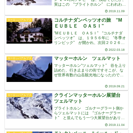
実はこの “ブライトホルン” にわれわれ
は、登ったことがあります“クラインマッ
2019.11.09
ターホルン” の展望台から、かみさんと
２人で眺めていました双眼鏡で、何度眺
コルチナダンペッツオの旅 “М
ヨーロッパアルプス
めても、ルー
ＥＵＢＬＥ ＯＡＳＩ”
“МＥＵＢＬＥ ＯＡＳＩ” “コルチナダ
ンペッツオ” は、１９５６年に “冬季オ
リンピック” が開かれ、次回２０２６年
に、７０年ぶりに “ミラノ” と共催で、
2022.03.18
２回目の冬季オリンピックが開催予定に
なっています“ドロミテ” 地方には鉄道が
マッターホルン ツェルマット
ヨーロッパアルプス
なく
マッターホルン“ツェルマット” 谷を上り
詰めた、行き止まりの街ですそこが、な
ぜ世界有数の山岳観光地になったのでし
ょうそれは “マッターホルン” があるか
らですよねあれは何でしょう？・・・と
2019.09.21
ても “山“ とは思えません・・・樹林帯
があって、登
クラインマッターホルン展望台
ヨーロッパアルプス
ツェルマット
ブライトホルン ゴルナーグラート側か
らツェルマットには “ゴルナーグラー
ト” と並んでもう一つ大展望台がありま
すロープウェイを乗り継いで行く “クラ
2019.11.04
インマッターホルン” という展望台です
シャモニの “エイギーユ・ド・ミディ”