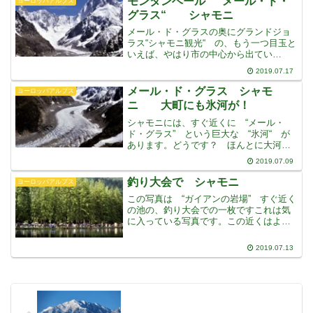
モンタンベール “メール・ド・
ヨーロッパアルプス
より高い、ヨー
グラス“ シャモニ
メール・ド・グラスの奥にグランドジョ
ラス“シャモニ観光“ の、もう一つ目玉と
いえば、やはり市の中心から出てい
る “登山鉄道“ でいく “メール・ド・
2019.07.17
グラス” という大氷河です２０分ほどで
展望台のある “モンタンベール” 駅につ
メール・ド・グラス シャモ
ヨーロッパアルプス
きますいや、全
ニ 大町にも氷河が！
シャモニには、すぐ近くに “メール・
ド・グラス” という巨大な “氷河“ が
あります。どうです？ ほんとに大河で
しょまた街の中からモンブランのほうを
2019.07.09
見ると、二つの大きな氷河が、町の麓ま
で下りてきているのを眺めることができ
釣り大会で シャモニ
ヨーロッパアルプス
ます特別寒冷地という
この写真は “ガイアンの岩場” すぐ近く
の池の、釣り大会での一枚ですこれは気
に入っている写真です。この近くはよく
お散歩しました実はこの近くにユースホ
ステルがあり、そこに滞在していました
2019.07.13
ウッディーな建物は雰囲気がよく,また最
高のロケーションで