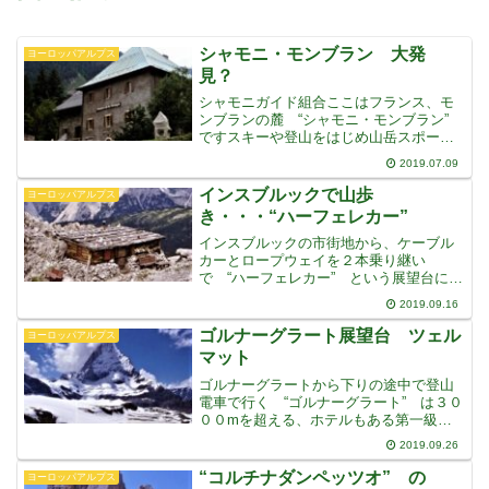
シャモニ・モンブラン 大発
ヨーロッパアルプス
見？
シャモニガイド組合ここはフランス、モ
ンブランの麓 “シャモニ・モンブラン”
ですスキーや登山をはじめ山岳スポーツ
の中心地で高級リゾート地です第一回の
2019.07.09
冬季オリンピックが開かれましたここ
は “植村直己” さん、も通ったというフ
インスブルックで山歩
ヨーロッパアルプス
ランス国立登山協会
き・・・“ハーフェレカー”
インスブルックの市街地から、ケーブル
カーとロープウェイを２本乗り継い
で “ハーフェレカー” という展望台に登
ることができます初めて行ったときは、
2019.09.16
ケーブルカーの部分は歩き、ロープウェ
イを乗り継いで、標高２３００m程
ゴルナーグラート展望台 ツェル
ヨーロッパアルプス
の “ハーフェレカー” まで
マット
ゴルナーグラートから下りの途中で登山
電車で行く “ゴルナーグラート” は３０
００mを超える、ホテルもある第一級の
展望台です真下の “ゴルナー氷河” 越し
2019.09.26
に見る “モンテローザ” “リスカム” “ブ
ライトホルン” をはじめ、３８峰の４０
“コルチナダンペッツオ” の
ヨーロッパアルプス