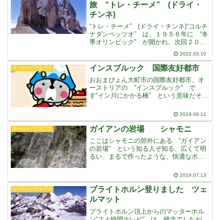
００ｍ
旅 “トレ・チーメ” (ドライ・
チンネ)
“トレ・チーメ” (ドライ・チンネ)“コルチ
ナダンペッツオ” は、１９５６年に “冬
季オリンピック” が開かれ、次回２０２
６年に、７０年ぶりに “ミラノ” と共催
2022.03.10
で、２回目の冬季オリンピックが開催予
定になっていますドロミテ(ドロミーティ)
インスブルック 国際友好都市
ヨーロッパアルプス
地
おおまぴょん大町市の国際友好都市、オ
ーストリアの “インスブルック” で
す“イン川にかかる橋” という意味だそう
です。ハプスブルグ家によって栄えた古
い街です大町の “にほんかもしか” とイ
2019.09.11
ンスブルックの “アルプスマーモット”
の交換で友好
ガイアンの岩場 シャモニ
ヨーロッパアルプス
ここはシャモニの郊外にある “ガイアン
の岩場” という知る人ぞ知る、広くて明
るい、まるで作ったような、快適なボル
ダリング・岩登りのゲレンデです初心者
から熟練者まで楽しめ、満足できるルー
2019.07.13
トがそろっています手前の公園になって
いる広場で、クライマ
ブライトホルン登りました ツェ
ヨーロッパアルプス
ルマット
ブライトホルン頂上からのマッターホル
ン“２４時間テレビ“ は、残念でしたが、