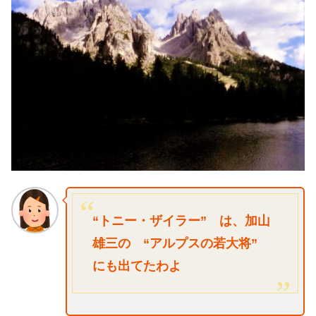
“トニー・ザイラー” は、加山
雄三の “アルプスの若大将”
にも出てたわよ