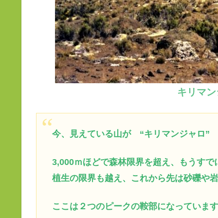
キリマン
今、見えている山が “キリマンジャロ”
3,000ｍほどで森林限界を超え、もうすで
植生の限界も越え、これから先は砂礫や
ここは２つのピークの鞍部になっていま