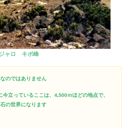
ジャロ キボ峰
 なので
はありません
に今立っているここは、4,500ｍほどの地点で、
岩石の世界になります
す