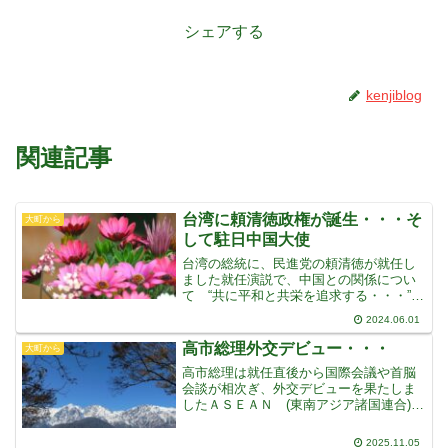
シェアする
kenjiblog
関連記事
台湾に頼清徳政権が誕生・・・そ
大町から
して駐日中国大使
台湾の総統に、民進党の頼清徳が就任し
ました就任演説で、中国との関係につい
て “共に平和と共栄を追求する・・・”
とし、また言論や武力による威嚇・攻撃
2024.06.01
を止めるよう求めました中台統一をめざ
す中国の習近平政権に対して、現状維持
高市総理外交デビュー・・・
大町から
を強調しながら対等な
高市総理は就任直後から国際会議や首脳
会談が相次ぎ、外交デビューを果たしま
したＡＳＥＡＮ (東南アジア諸国連合)
の会議が始まる前、高市さんは自ら各国
の席を歩いてあいさつに回り、また逆に
2025.11.05