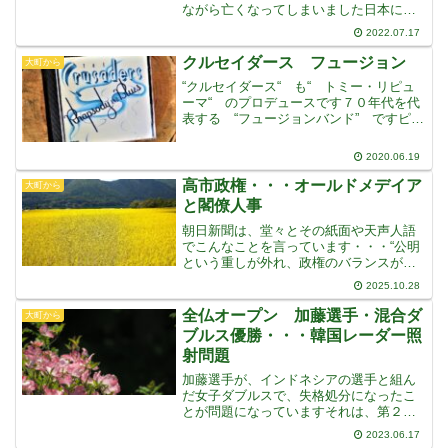
ながら亡くなってしまいました日本にと
って、最も重要で必要な人物が亡くなっ
2022.07.17
てしまいました日本のみならず、世界に
とっても、大きな影響力を持った稀有な
クルセイダース フュージョン
大町から
政治家が、異常者の銃弾によ
“クルセイダース“ も“ トミー・リピュ
ーマ“ のプロデュースです７０年代を代
表する “フュージョンバンド” ですピア
ノの “ジョー・サンプル” を中心に、ド
ラムス、テナーサックス、トロンボーン
2020.06.19
の管楽器で構成され、心地よく洗練され
たサウンド
高市政権・・・オールドメデイア
大町から
と閣僚人事
朝日新聞は、堂々とその紙面や天声人語
でこんなことを言っています・・・“公明
という重しが外れ、政権のバランスが一
気に右へと傾いたため、どこへ転がって
2025.10.28
いくのかわからない・・・”“高市さん本人
は、正しく進んでいるつもりでも方向感
全仏オープン 加藤選手・混合ダ
大町から
覚を失って思わぬ所
ブルス優勝・・・韓国レーダー照
射問題
加藤選手が、インドネシアの選手と組ん
だ女子ダブルスで、失格処分になったこ
とが問題になっていますそれは、第２セ
ット途中、ポイント間に相手コートに送
2023.06.17
った球が、ボールガールを直撃し、もち