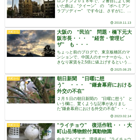
ロンドン２０１８年で、２番目によく聞
いた曲は、“クイーン” の “ボヘミアン
ラプソディー” です今は、さすがに、そ
うでもなくなりましたが、しばらくの間
は、一日に一度は、聞かずにいられない
2019.11.13
ほどでしたこの曲は、発表されたとき
は、イギリスでは、ヒ
大阪の “民泊” 問題・橋下元大
大町から
阪市長・・・ “経営・管理ビ
ザ” も・・・
ちょっと前のブログで、東京板橋区のマ
ンションで、中国人のオーナーから、い
きなり家賃を2,5倍に値上げするという通
知があり、エレベーターも止められたと
2025.08.25
いうことがあったことを書きました中国
人のオーナーが民泊に利用するために、
朝日新聞 “日曜に想
大町から
住民を追い出そうと嫌
う” ・・・ “鎌倉幕府における
外交の不在”
２月５日の朝日新聞の “日曜に想う” と
いう欄に、驚くような記事がありまし
た“鎌倉幕府における外交の不在”・・・さ
すが朝日新聞という記事ですこれを書い
2023.02.14
たのは “天声人語” を書いていた人なの
だそうですその内容は・・・(抜粋)『元寇
“ライチョウ” 復活作戦・・・大
大町から
とも蒙古襲
町山岳博物館付属動物園
中央アルプスで、環境省が “ライチョウ