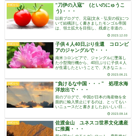
ろん故意に行ったものではなく、また強
“刀伊の入寇” (といのにゅうこ
大町から
い球でもなかったのですが
う)・・・
以前ブログで、元寇(文永・弘安の役)につ
いて結構詳しく書きましたモンゴル帝国
は、領土拡大を目指し、残虐と非道の限
りを尽くし、いくつもの民族と文化を絶
2023.12.03
滅させ、ユーラシア大陸をほぼ手中に
し、目と鼻の先の日本に侵攻してきまし
子供４人40日ぶり生還 コロンビ
大町から
たこの国難時、幕府から
アのジャングルで・・・
南米コロンビアで、ジャングルに墜落し
た小型飛行機から、40日ぶりに子供４人
が生還したということで、大きなニュー
スになっています母親と子供４人と操縦
2023.06.21
士２人の、計７人の乗った小型飛行機が
アマゾンのジャングルに墜落したのだそ
“負けるな中国・・・” 処理水海
大町から
うですそして墜落した機
洋放出で・・・
前のブログで、中国が日本の海産物を全
面的に輸入禁止にするのは、とってもい
いニュースだと書きましたおいしい日本
の海産物が食べられなくなって、困るの
2023.09.14
は中国です是非頑張って、30年間輸入を
止めてください中国人が、魚介類を食べ
佐渡金山 ユネスコ世界文化遺産
大町から
なくなるのは、日本や世
に推薦・・・