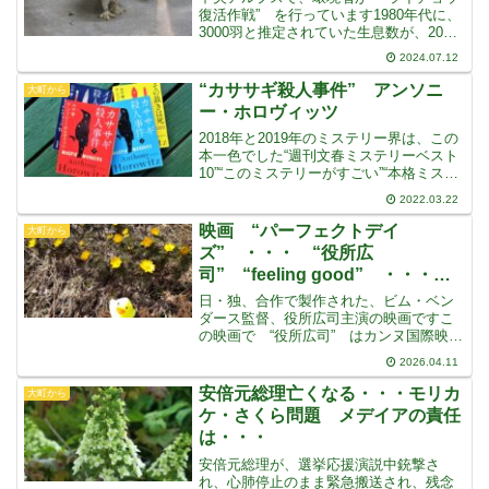
復活作戦” を行っています1980年代に、
3000羽と推定されていた生息数が、2000
年代には2000羽を切るまでに減少し、絶
2024.07.12
滅の恐れがあるとして、保護増殖事業に
取り組んでいるということですテンやキ
“カササギ殺人事件” アンソニ
大町から
ツネ
ー・ホロヴィッツ
2018年と2019年のミステリー界は、この
本一色でした“週刊文春ミステリーベスト
10”“このミステリーがすごい”“本格ミステ
リーベスト10”“ミステリーが読みたい”す
2022.03.22
べて１位で、４冠を達成しましたそのほ
かの賞も併せて、７冠とも言われていま
映画 “パーフェクトデイ
大町から
ズ” ・・・ “役所広
司” “feeling good” ・・・映
画 “ジャッキー・ブラウン” と
日・独、合作で製作された、ビム・ベン
の共通点は・・・
ダース監督、役所広司主演の映画ですこ
の映画で “役所広司” はカンヌ国際映画
祭で男優賞を受賞し、アカデミー賞でも
2026.04.11
国際長編映画賞にノミネートされました
場所は東京スカイツリーが間近に見える
安倍元総理亡くなる・・・モリカ
大町から
古いアパートです・・
ケ・さくら問題 メデイアの責任
は・・・
安倍元総理が、選挙応援演説中銃撃さ
れ、心肺停止のまま緊急搬送され、残念