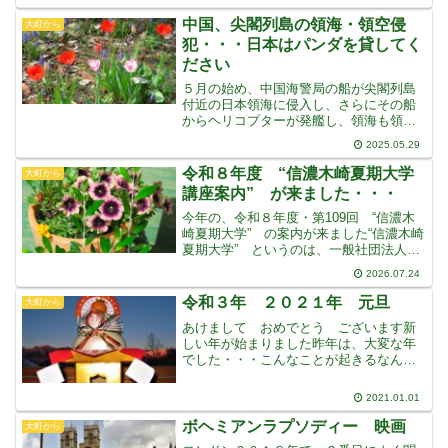
各国のリーダーのほうから高市首相に駆
け寄ってきたりと大人
中国、尖閣列島の領海・領空侵
大町から
犯・・・日本はパンダを貸してく
ださい
５月の始め、中国海警局の船が尖閣列島
付近の日本領海に侵入し、さらにその船
からヘリコプターが発艦し、領海も領空
も侵犯するという重大な事件が発生しま
2025.05.29
した航空自衛隊の戦闘機がスクランブル
緊急発進し、緊張が走りました・・・前
令和８年度 “信濃木崎夏期大学
大町から
例のないレベルの深刻な事
講座案内” が来ました・・・
今年の、令和８年度・第109回 “信濃木
崎夏期大学” の案内が来ました“信濃木崎
夏期大学” というのは、一般社団法人・
北安曇教育会の主催で、木崎湖畔で大正
2026.07.24
６年から開設されている夏期大学なのだ
そうです・・・今年は108回目の開設で8
令和３年 ２０２１年 元旦
大町から
月1日から
あけまして おめでとう ございます新
しい年が始まりました昨年は、大変な年
でした・・・こんなことが起きるなんて
世の中が、世界中が、こんなことになる
なんて誰も想像しないようなことが、起
2021.01.01
こってしまいましたワクチンが、開発さ
れたとはいえ、いつ収拾さ
ボヘミアンラプソディー 映画
大町から