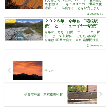
我が家からのモルゲンロート 鹿島槍が
岳“佐渡金山” をユネスコの “世界文化
遺産” に、推薦することを決定しました
しかしはじめは、何の根拠もない、韓国
2022.02.10
のただの “いちゃもん” に対して、じゃ
あ取り下げますと、岸田総理大臣は見送
２０２６年 今年も “箱根駅
大町から
っていましたし
伝” と “ニューイヤー駅伝”
今年の正月も３日間 “ニューイヤー駅
伝” と “箱根駅伝” でした“箱根駅伝”
今年は102回大会で、東京-箱根間往復、
217,1㎞10区間で行われました・・・結果
2026.01.09
は青山学院の圧勝です・・・往路も復路
も新記録で、総合でも当然ながら前回大
会の
サウナ
伊藤若冲展 東京都美術館