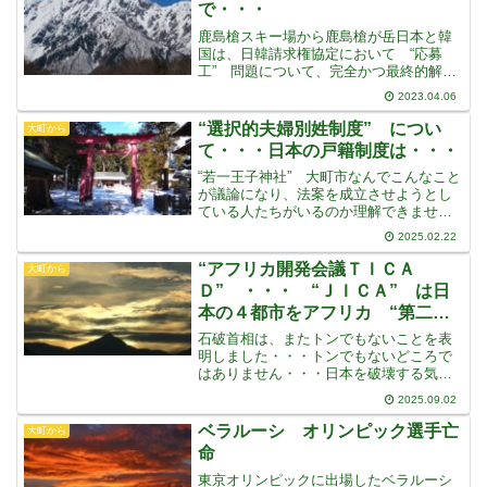
で・・・
鹿島槍スキー場から鹿島槍が岳日本と韓
国は、日韓請求権協定において “応募
工” 問題について、完全かつ最終的解決
をし、両国で確認をしましたその協定に
2023.04.06
おいて、個人的な補償をすることも決定
していた日本は、個人の補償も含めて、
“選択的夫婦別姓制度” につい
大町から
韓国政府が全部やります
て・・・日本の戸籍制度は・・・
“若一王子神社” 大町市なんでこんなこと
が議論になり、法案を成立させようとし
ている人たちがいるのか理解できません
困っている人がいるから・・・などと言
2025.02.22
っているようですが、日本人の大多数が
望んでいるとは到底思えません働く女性
“アフリカ開発会議ＴＩＣＡ
大町から
の不便が解消できない
Ｄ” ・・・ “ＪＩＣＡ” は日
本の４都市をアフリカ “第二の
故郷” に設定
石破首相は、またトンでもないことを表
明しました・・・トンでもないどころで
はありません・・・日本を破壊する気で
す住民への何の説明もなく、2025年アフ
2025.09.02
リカ開発会議 (ＴＩＣＡＤ) で、日本の
地方４都市をアフリカの “第二の故郷”
ベラルーシ オリンピック選手亡
大町から
に設定したと
命
東京オリンピックに出場したベラルーシ