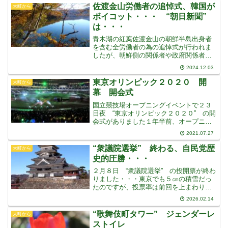
かどうか、議論されていますＬＧＢＴと
佐渡金山労働者の追悼式、韓国が
大町から
は、もちろん４つの
ボイコット・・・ “朝日新聞”
は・・・
青木湖の紅葉佐渡金山の朝鮮半島出身者
を含む全労働者の為の追悼式が行われま
したが、朝鮮側の関係者や政府関係者は
参加しませんでした“佐渡島の金山” の世
2024.12.03
界文化遺産登録を目指すにあたり、韓国
側は強制的に連れてこられ、強制労働さ
東京オリンピック２０２０ 開
大町から
せられた被害の現場だ
幕 開会式
国立競技場オープニングイベントで２３
日夜 “東京オリンピック２０２０” の開
会式がありました１年半前、オープニン
グイベントを見に行った “国立競技場”
2021.07.27
で開会式が開かれました“嵐” や “ドリ
カム” や “ウサインボルト” の走りを
“衆議院選挙” 終わる、自民党歴
大町から
見た国立
史的圧勝・・・
２月８日 “衆議院選挙” の投開票が終わ
りました・・・東京でも５㎝の積雪だっ
たのですが、投票率は前回を上まわりま
したそしてなんと自民党は、198議席から
2026.02.14
単独で３分の２を超える過去最多の316議
席を獲得し歴史的な圧勝をしまし
“歌舞伎町タワー” ジェンダーレ
大町から
た・・・連立の維新
ストイレ