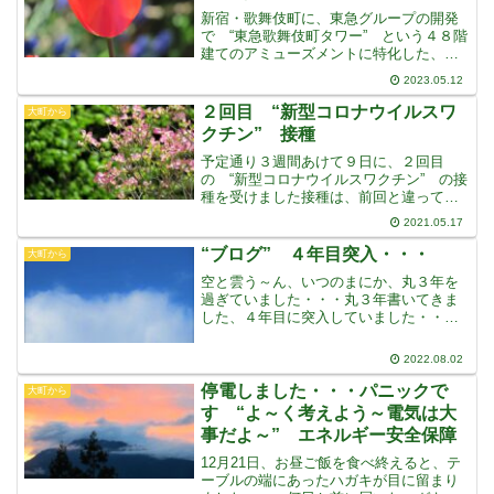
新宿・歌舞伎町に、東急グループの開発
で “東急歌舞伎町タワー” という４８階
建てのアミューズメントに特化した、総
合複合ビルが完成オープンしたそうです
2023.05.12
場所は、映画館やボウリング場のあった
ミラノ座の跡地で、オフィスや住居はな
２回目 “新型コロナウイルスワ
大町から
く、ホテル・映画館・
クチン” 接種
予定通り３週間あけて９日に、２回目
の “新型コロナウイルスワクチン” の接
種を受けました接種は、前回と違って、
人が滞ることもなく、すんなりと受ける
2021.05.17
ことが出来ました接種後の “接種済み証
明書” が、シールを張ってくれるだけ、
“ブログ” ４年目突入・・・
大町から
というのが、アナロ
空と雲う～ん、いつのまにか、丸３年を
過ぎていました・・・丸３年書いてきま
した、４年目に突入していました・・・
初めのころや、ちょっと前のものを見て
みると、ずいぶん短い記事も多いようで
2022.08.02
すが・・・最近の記事は、だいたい1,200
字前後かな・・・原
停電しました・・・パニックで
大町から
す “よ～く考えよう～電気は大
事だよ～” エネルギー安全保障
12月21日、お昼ご飯を食べ終えると、テ
ーブルの端にあったハガキが目に留まり