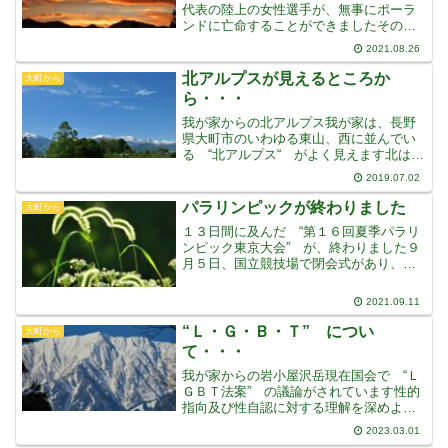
代表の陸上の女性選手が、無事にポーラ
ンドに亡命することができましたその女
性選手は、東京オリンピックで、出場経
2021.08.26
験のない1,600ｍリレーに急遽出場させら
れそうになり、その不満をインスタグラ
北アルプスが見えるところか
大町から
ムに投稿したところ
ら・・・
我が家からの北アルプス我が家は、長野
県大町市のいわゆる東山、西に並んでい
る “北アルプス“ がよく見えます北は白
馬乗鞍から、南は常念まで一望です日本
2019.07.02
でもいろんなところで、山や山並みが見
えるところはあるでしょうが、こんな素
パラリンピックが終わりました
大町から
晴らしいダイナミック
１３日間に及んだ “第１６回夏季パラリ
ンピック東京大会” が、終わりました９
月５日、国立競技場で閉会式があり、オ
リンピック・パラリンピック、すべて終
わってしまいました国際パラリンピック
2021.09.11
会長は “他の国ではできなかった、日本
の貢献は忘れない・
“Ｌ・Ｇ・Ｂ・Ｔ” につい
大町から
て・・・
我が家からの岩小屋沢岳現在国会で “Ｌ
ＧＢＴ法案” の議論がされています性的
指向及び性自認に対する理解を深めよ
う・・・ということなのですが “差別は
2023.03.01
許されない・・・” という言葉を入れる