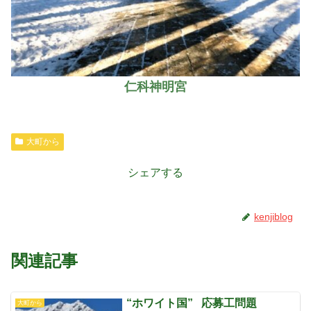
仁科神明宮
大町から
シェアする
kenjiblog
関連記事
“ホワイト国” 応募工問題
大町から