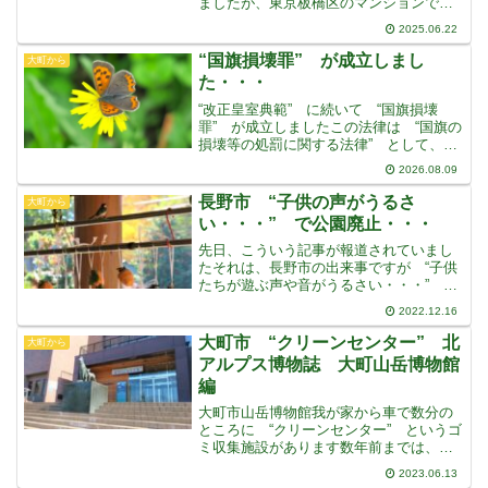
ましたが、東京板橋区のマンションでこ
んな事件が起きましたいきなりマンショ
2025.06.22
ンの住民のもとに、元の賃料の2,5倍から
3,2倍に値上げするという内容の通知があ
“国旗損壊罪” が成立しまし
大町から
ったというのです
た・・・
“改正皇室典範” に続いて “国旗損壊
罪” が成立しましたこの法律は “国旗の
損壊等の処罰に関する法律” として、国
旗を公然と損壊・汚損などした行為を対
2026.08.09
象とする内容になっており、処罰対象は
国旗の損壊などの行為が “人に著しく不
長野市 “子供の声がうるさ
大町から
快又は嫌悪の情
い・・・” で公園廃止・・・
先日、こういう記事が報道されていまし
たそれは、長野市の出来事ですが “子供
たちが遊ぶ声や音がうるさい・・・” と
住民からの苦情で公園が廃止されること
2022.12.16
になった・・・という報道ですこの公園
は、長野市の “小学校” と “保育園”
大町市 “クリーンセンター” 北
大町から
と “児童セン
アルプス博物誌 大町山岳博物館
編
大町市山岳博物館我が家から車で数分の
ところに “クリーンセンター” というゴ
ミ収集施設があります数年前までは、大
町周辺のごみを収集し、焼却もしていま
2023.06.13
したが、炉の老朽化でしょうか、現在は