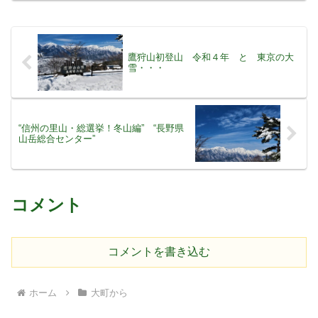
新しく大町温泉郷の北に新しい焼却施設
ができ、そちらがすで
鷹狩山初登山 令和４年 と 東京の大
雪・・・
“信州の里山・総選挙！冬山編” “長野県
山岳総合センター”
コメント
コメントを書き込む
ホーム
大町から