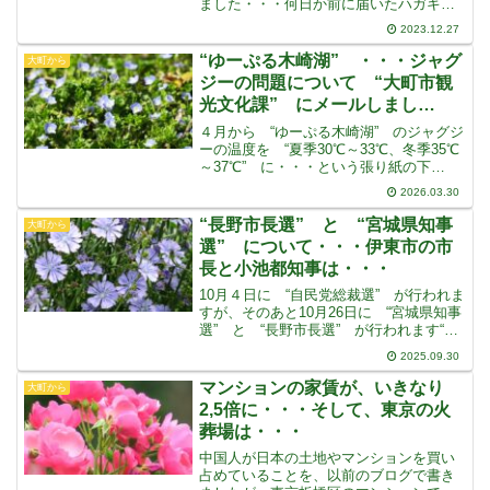
ました・・・何日か前に届いたハガキで
したそれは、中部電力からのハガキで、
2023.12.27
２１日の13；10分から16；20分まで、こ
の地域が配電線工事のため停電すると書
“ゆーぷる木崎湖” ・・・ジャグ
大町から
いてあります
ジーの問題について “大町市観
光文化課” にメールしまし
た・・・
４月から “ゆーぷる木崎湖” のジャグジ
ーの温度を “夏季30℃～33℃、冬季35℃
～37℃” に・・・という張り紙の下
に “大町市観光文化課” と “木崎湖温
2026.03.30
泉開発” と書いてありました“大町市観光
文化課” の下 “タジマモーターコーポレ
“長野市長選” と “宮城県知事
大町から
選” について・・・伊東市の市
長と小池都知事は・・・
10月４日に “自民党総裁選” が行われま
すが、そのあと10月26日に “宮城県知事
選” と “長野市長選” が行われます“宮
城県知事選” には、村井知事が６選をめ
2025.09.30
ざして立候補しています村井知事は “水
道事業” を外資に任せたり、イスラムの
マンションの家賃が、いきなり
大町から
2,5倍に・・・そして、東京の火
葬場は・・・
中国人が日本の土地やマンションを買い
占めていることを、以前のブログで書き