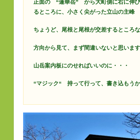
正面の “蓮華岳” から大町側に右に伸
るところに、小さく尖がった立山の主峰 
ちょうど、尾根と尾根が交差するところ
方向から見て、まず間違いないと思いま
山岳案内板にのせればいいのに・・・
“
マジック“ 持って行って、書き込もう