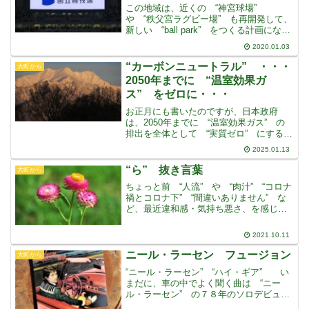
この地域は、近くの “神宮球場”
や “秩父宮ラグビー場” も再開発して、
新しい “ball park” をつくる計画になっ
ています出来たばかりの、近くの “オリ
2020.01.03
ンピック博物館” にも、“五輪マーク”
前での撮影で、大勢人が並んでいま
“カーボンニュートラル” ・・・
大町から
2050年までに “温室効果ガ
ス” をゼロに・・・
お正月にも書いたのですが、日本政府
は、2050年までに “温室効果ガス” の
排出を全体として “実質ゼロ” にすると
いう “カーボンニュートラル” を実現す
2025.01.13
ると宣言しています地球温暖化につなが
る・・・と考えられている “温室効果ガ
“ら” 抜き言葉
大町から
ス” の排
ちょっと前 “人流” や “肉汁” “コロナ
禍とコロナ下” “間違いありません” な
ど、最近違和感・気持ち悪さ、を感じて
いる言葉について書きましたでも、ずっ
と以前から引っ掛かり、私だけでなく、
2021.10.11
社会的にも気になっている人が多いとい
うのが “ら
ニール・ラーセン フュージョン
大町から
“ニール・ラーセン” “ハイ・ギア” い
まだに、車の中でよく聞く曲は “ニー
ル・ラーセン” の７８年のソロデビュー
アルバム “ジャングル・フィーバー”