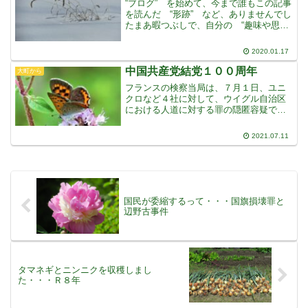
“ブログ” を始めて、今まで誰もこの記事
を読んだ “形跡” など、ありませんでし
たまあ暇つぶしで、自分の “趣味や思
い” でも書いてみようかと、はじめまし
た読んでいるのは自分だけ、誰も読んで
2020.01.17
ない、とおもって、気楽に、自分の性格
通り “適当に
中国共産党結党１００周年
大町から
フランスの検察当局は、７月１日、ユニ
クロなど４社に対して、ウイグル自治区
における人道に対する罪の隠匿容疑で捜
査を開始しましたこの７月１日というの
は、中国の共産党結党１００周年の記念
2021.07.11
式典が行われる日で、その日にあわせて
発表しましたアメリカでは
国民が委縮するって・・・国旗損壊罪と
辺野古事件
タマネギとニンニクを収穫しまし
た・・・Ｒ８年