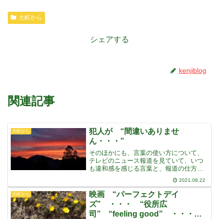
大町から
シェアする
kenjiblog
関連記事
犯人が “間違いありませ
大町から
ん・・・”
そのほかにも、言葉の使い方について、
テレビのニュース報道を見ていて、いつ
も違和感を感じる言葉と、報道の仕方が
ありますそれは、犯罪者が逮捕され、警
2021.08.22
察に “間違いありません・・・” と、犯
行を認めた・・・という報道です犯人が
映画 “パーフェクトデイ
大町から
犯行を認めた場合、例
ズ” ・・・ “役所広
司” “feeling good” ・・・映