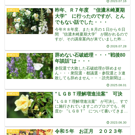
2023.07.16
いう、いわゆる “Ｌ・Ｇ・Ｂ・Ｔ”
の “Ｔ” トランスジェンダーで、２階以
昨年、Ｒ７年度 “信濃木崎夏期
大町から
上離れたトイレを使って
大学” に行ったのですが、とん
でもない話でした・・・
今年Ｒ８年度、また８月の１日から６日
間 “信濃木崎夏期大学” が開かれるので
すが、その講座案内が来ていました昨年
は、初めて興味のある講座が開かれてい
2026.07.28
たので、行ってみました・・・ “気候の
危機にどう向き合うか・・・” と “現代
辞めない石破総理・・・“戦後80
大町から
中国と世界秩序
年談話”は・・・
参院選で大敗した石破総理が辞めませ
ん・・・衆院選・都議選・参院選と３連
敗しても辞めません・・・読売新聞は辞
任の号外まで出しました自民党の青年局
2025.08.01
や、地方の都道府県連でも退陣を求め辞
任を要求していますが、まだ辞めません
“ＬＧＢＴ理解増進法案” 可決
大町から
大負けした参院選では、地方
“ＬＧＢＴ理解増進法案” が可決し、すで
に施行されていますこのブログでも、何
度か “ＬＧＢＴ” について書いてきまし
たが、まさかこんな “ＬＧＢＴ理解増進
法案” が可決されるなんてことは、思っ
2023.06.30
てもいませんでした自民党は、７年間も
この法案を議
令和５年 お正月 ２０２３年
大町から