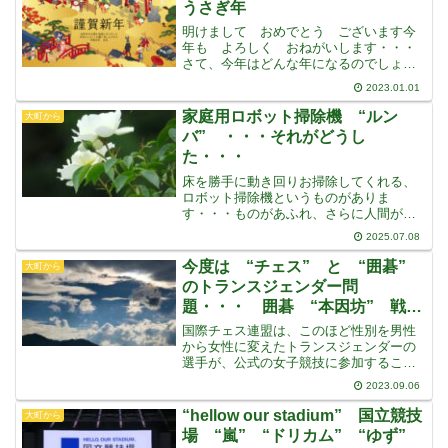
うさぎ年
明けまして おめでとう ございます今
年も よろしく おねがいします・・・
さて、今年はどんな年になるのでしょ
う・・・わかりません・・・特に予定し
2023.01.01
ている、大きなこともありません・・・
今年はこれを・・・といったことも特に
家庭用ロボット掃除機 “ルン
大町から
ありませんまる２年、旅行に
バ” ・・・それがどうし
た・・・
床を勝手に動き回りお掃除してくれる、
ロボット掃除機というものがありま
す・・・ものがあふれ、さらに人間が寝
そべっていて、足の踏み場もない我が家
2025.07.08
の床では、活躍してくれそうにありませ
んが・・・ロボット掃除機市場では、ア
今度は “チェス” と “囲碁”
大町から
メリカ製の “ルンバ” が一
のトランスジェンダー問
題・・・ 囲碁 “本因坊” 戦
は・・・
国際チェス連盟は、このほど性別を男性
から女性に変えたトランスジェンダーの
選手が、公式の女子競技に参加すること
を禁止すると発表しましたオープン競技
2023.09.06
には参加できるということですが・・・
さらに、女子タイトルを持っている選手
“hellow our stadium” 国立競技
大町から
が、性別を男性に変更した
場 “嵐” “ドリカム” “ゆず”