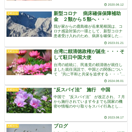
と、７９年のセカンドアルバム “ハイ・
2020.06.12
ギア” ですこの２枚のアルバムは、飽き
ないどころ
新型コロナ 病床確保保障補助
大町から
金 ２類から５類へ・・・
我が家からの鹿島槍が岳東尾根国は、コ
ロナ感染対策の一環として、新型コロナ
患者受け入れのため、病床を確保した病
院に交付金を支払う事業を行っています
2023.01.21
この交付金は、確保した病床のうち、空
床となっている病床や、受け入れのため
台湾に頼清徳政権が誕生・・・そ
大町から
に休止した病床が対象にな
して駐日中国大使
台湾の総統に、民進党の頼清徳が就任し
ました就任演説で、中国との関係につい
て “共に平和と共栄を追求する・・・”
とし、また言論や武力による威嚇・攻撃
2024.06.01
を止めるよう求めました中台統一をめざ
す中国の習近平政権に対して、現状維持
“反スパイ法” 施行 中国
大町から
を強調しながら対等な
中国で “反スパイ法” が改正され、７月
から施行されています今までも国家の機
密や情報のやり取りをスパイ行為として
きましたが、今回の改正で定義が大幅に
拡大されました国家の安全と利益にかか
2023.08.17
わる文書、データ、資料、記事を含む国
家機密の所持がスパイ
ブログ
大町から