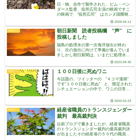
画 “ジャッキー・ブラウン” と
日・独、合作で製作された、ビム・ベン
の共通点は・・・
ダース監督、役所広司主演の映画ですこ
の映画で “役所広司” はカンヌ国際映画
祭で男優賞を受賞し、アカデミー賞でも
2026.04.11
国際長編映画賞にノミネートされました
場所は東京スカイツリーが間近に見える
朝日新聞 読者投稿欄 “声” に
大町から
古いアパートです・・
投稿しました
福島の処理水の第一次海洋放出が終わ
り、次の放出に向けて準備が進んでいま
すしかし朝日新聞は、いまだに処理水問
題は、冷え込んでいた日中関係をさらに
2023.09.30
悪化させた・・・と書き、また野党各党
は通常の処理水と事故由来の処理水は違
１００日後に死ぬワニ
大町から
う・・・などと子供のような
今話題の、ツイッターの “４コマ漫画“
です“１００日後に死ぬ” と、限定された
シチュエーションの中で、ワニの日常を
描いていますアニメの可愛さと、描かれ
るワニの日常の “ゆるさ” が描かれる中
2020.03.23
で、だんだんと “死” が迫ってきます日
常生活や
経産省職員のトランスジェンダー
大町から
裁判 最高裁判決
以前ブログで書きましたが、経産省職員
のトランスジェンダー裁判の最高裁判決
が出ましたその経産省の５０代の職員
は、男性の体を持ちながら心は女性だと