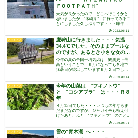
ＦＯＯＴＰＡＴＨ”
天気が良かったので、どこへ行こうかと
思いましたが “木崎湖” に行ってみるこ
とにしました久しぶりです・・・昨年の
秋に、何度か行ったとは思いますが、そ
2022.06.11
れ以来、今年は初めてです“鷹狩山” に
は、いくら雪があってもいいのです
鷹狩山に行きました・・・気温
アウトドア
が “木崎湖” は、雪
34,4℃でした、そのままプールな
のですが、あるとき小さな女の子
が・・・
今年の夏の全国平均気温は、観測史上最
高ということで、９月になっても各地で
猛暑日が続出しています９月２日でし
た・・・ “プールかな・・・” と思って
2025.09.14
いたのですが、足が “歩いてもいい
よ・・・” と言っています“ええっ急
今年の山菜は “フキノトウ”
アウトドア
に・・・この暑さの中を・
と “コシアブラ” は・・・Ｒ８
年
４月13日でした・・・いつもの年ならま
だまだなのですが、ジャガイモも植え付
けたあと、ふと “フキノトウ” のことが
頭に浮かびましたずいぶん前、木崎湖を
2026.05.01
歩いたときにいくらか採ってきました
が、いつも採りに行く大谷原はまだまだ
雪の“青木湖”へ・・・
アウトドア
だと思っていました・