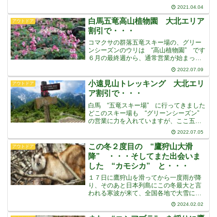
史上最高だったそうですそのため “さく
2021.04.04
ら” も観測史上最も早い開花となり、２
週間も早く咲き始めました松本でもだい
白馬五竜高山植物園 大北エリア
アウトドア
ぶ咲いていて、週末は
割引で・・・
コマクサの群落五竜スキー場の、グリー
ンシーズンのウリは “高山植物園” です
６月の最終週から、通常営業が始まって
おり、７月１５日まで “大北エリア” の
2022.07.09
地元割引で、ゴンドラとリフト合わせた
料金が、500円になっています無料と割引
小遠見山トレッキング 大北エリ
アウトドア
が大好きな私
ア割引で・・・
白馬 “五竜スキー場” に行ってきました
どこのスキー場も “グリーンシーズン”
の営業に力を入れていますが、ここ五竜
スキー場は “高山植物園” です６月の最
2022.07.05
後の週から通常開園し、毎日ゴンドラリ
フトの運行が始まりましたそして地元
この冬２度目の “鷹狩山大滑
アウトドア
の、この “大
降” ・・・そしてまた出会いま
した “カモシカ” と・・・
１７日に鷹狩山を滑ってから一度雨が降
り、そのあと日本列島にこの冬最大と言
われる寒波が来て、全国各地で大雪にな
りました大変なところもあったようです
2024.02.02
が、この辺は期待していたのに15㎝くら
いしか降りませんでした30日、前日から