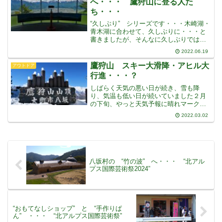
へ・・・ 鷹狩山に登る人た
ち・・・
“久しぶり” シリーズです・・・木崎湖・
青木湖に合わせて、久しぶりに・・・と
書きましたが、そんなに久しぶりではあ
りませんでも “コシアブラ” を採りに行
2022.06.19
ってからなので、久しぶりなのか
な・・・“コシアブラ” や “タラの芽”
鷹狩山 スキー大滑降・アヒル大
アウトドア
などの山菜がまだ
行進・・・？
しばらく天気の悪い日が続き、雪も降
り、気温も低い日が続いていました２月
の下旬、やっと天気予報に晴れマークが
出てきて、気温も上がり少しづつ春らし
2022.03.02
くなってくる・・・という予報になりま
したもう１日待とうかと思っていました
が、急に天気が良くなり、北
八坂村の “竹の波” へ・・・ “北アル
プス国際芸術祭2024”
“おもてなしショップ” と “手作りぱ
ん” ・・・ “北アルプス国際芸術祭”