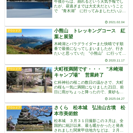
午後からは、崩れるという天気予報でし
たが、昼過ぎまでは大丈夫だということ
で “青木湖” に行ってみましただいぶ前
ですが “ソロキャンプ” で人気の “ヒ
ロシ” が “木崎湖” で、キャンプをす
2021.02.04
るテレビ番組を見たことがありますそし
て、つい何日
小熊山 トレッキングコース 紅
アウトドア
葉と展望
木崎湖とパラグライダーまた快晴です順
番で最後になってしまいましたが、行き
たいと思っていた “小熊山” に行ってき
ました近くです・・・家からもよく見え
2020.11.17
ます“大谷原“ や “鹿島槍スキー場“
は、何度も行っていますが、この林道
大町桜満開です・・・ “木崎湖
アウトドア
は、ずいぶん前に、
キャンプ場” 営業終了
仁科神社の桜この数日の温かさで、大町
の桜も一気に満開になりました21日、前
日に雨がちょっと降ったので、黄砂も落
ちて北アルプスもくっきり見えていまし
2025.04.27
た久しぶりに歩いてみることにしまし
た・・・木崎湖に行くことにしました１
さくら 松本城 弘法山古墳 松
アウトドア
月11日、雪の上を歩いて
本市美術館
松本城 ３月３１日撮影この３月は、全
国的に統計以来、最も暖かかったと発表
されました関東甲信地方などは、２月も