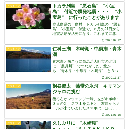
その日は晴れて、北アルプスが見えてい
トカラ列島 “悪石島” “小宝
アウトドア
ました・・・北アル
島” 付近で群発地震・・・ “小
宝島” に行ったことがあります
鹿児島県の十島村、トカラ列島の “悪石
島” “小宝島” 付近で、６月の21日から
地震活動が活発になり、これまでに悪石
島で最大震度６弱の揺れを観測したほ
2025.07.12
か、この付近で震度５前後の地震が続い
ており、震度1以上の揺れを観測する地震
仁科三湖 木崎湖・中綱湖・青木
アウトドア
の回数が、現在ま
湖
青木湖と向こうに白馬岳大町市の北部
に “農具川“ でつながった、北か
ら “青木湖・中綱湖・木崎湖“ と３つの
湖が並んでありますこの付近は、北アル
2020.11.27
プスと東山に挟まれて、狭く谷になって
いる地形で “大糸線” や “国道１４８
桐谷健太 熱帯の氷河 キリマン
アウトドア
号線” も、狭い中を
ジャロに挑む
後ろ右がマウエンジー峰、左がキボ峰１
３日の朝、スマホを見ると、友達からメ
ールが来ていましたスマホは、ほぼ、ほ
ったらかしで、その辺に置きっぱなしな
2021.01.15
ので、いつもこんな状態です前の日、１
２日の夕方の着信でしたメールの内容
久しぶりに “木崎湖”
アウトドア
は “いま、ＮＨＫＢＳプレ
へ・・・ “ＫＩＺＡＫＩＫＯ