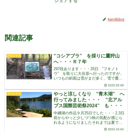
シェアする
kenjiblog
関連記事
“コシアブラ” を採りに鷹狩山
アウトドア
へ・・・Ｒ７年
297段あります・・・25日 “フキノト
ウ” を取りに大谷原へ行ったのですが、
いつもの斜面は雪がまだ多く、雪で覆わ
れていて早かったようです・・・中綱湖
2025.05.09
のオオヤマザクラは満開でしたが・・・
27日の日曜日 “コシアブラ” を採りに鷹
やっと涼しくなり “青木湖” へ
アウトドア
狩山へ行って
行ってみました・・・ “北アル
プス国際芸術祭2024” も・・・
中綱湖の作品９月25日でした・・・2,3日
前からやっと少しづつ秋の気配が感じら
れるようになりましたそれまでは夏でし
た・・・記録的な暑さの夏がそのまま続
2024.10.04
いていました・・・夏の間は歩けません