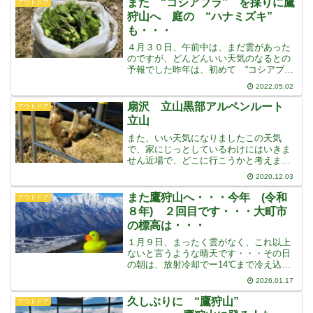
また “コシアブラ” を採りに鷹
アウトドア
快晴で、鷹狩山に行っ
狩山へ 庭の “ハナミズキ”
も・・・
４月３０日、午前中は、まだ雲があった
のですが、どんどんいい天気のなるとの
予報でした昨年は、初めて “コシアブ
ラ” を採りに鷹狩山へ行ってから、５日
2022.05.02
後にまた登って、たくさん採っています
今年も、２５日に採りに行ってから５日
扇沢 立山黒部アルペンルート
アウトドア
たち、天気も良くなった
立山
また、いい天気になりましたこの天気
で、家にじっとしているわけにはいきま
せん近場で、どこに行こうかと考えまし
たそうだ “扇沢” に行ってみよう・・・
2020.12.03
別に何があるわけでもありません扇沢駅
があるだけです扇沢は “立山黒部アルペ
また鷹狩山へ・・・今年 (令和
アウトドア
ンルート” の大町側
８年) ２回目です・・・大町市
の標高は・・・
１月９日、まったく雲がなく、これ以上
ないと言うような晴天です・・・その日
の朝は、放射冷却でー14℃まで冷え込ん
だということです・・・次の日からの３
2026.01.17
連休、天気は崩れるという予報でした４
日に鷹狩山へ登ったのですが、その日は
久しぶりに “鷹狩山”
アウトドア
晴れていい天気なのです