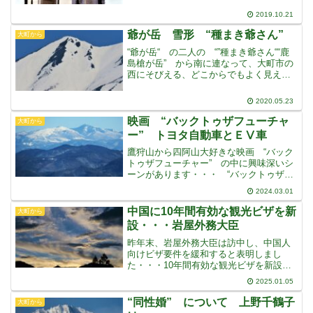
ないませんでした日本の馬が、初めて凱
2019.10.21
旋門賞に出走したのは、５０年前の “ス
ピードシンボリ
爺が岳 雪形 “種まき爺さん”
大町から
“爺が岳“ の二人の “”種まき爺さん““鹿
島槍が岳” から南に連なって、大町市の
西にそびえる、どこからでもよく見え
る、なじみのある山です爺が岳は、北
峰、中央峰、南峰とはっきり、３つピー
2020.05.23
クのある、わかりやすい山で、南峰直下
に２人の “種まき
映画 “バックトゥザフューチャ
大町から
ー” トヨタ自動車とＥⅤ車
鷹狩山から四阿山大好きな映画 “バック
トゥザフューチャー” の中に興味深いシ
ーンがあります・・・ “バックトゥザフ
ューチャー” というのは、もちろん誰も
2024.03.01
が知っている “ロバート・ゼメキス” 監
督の傑作タイムトリップ映画ですよ
中国に10年間有効な観光ビザを新
大町から
ね・・・1955
設・・・岩屋外務大臣
昨年末、岩屋外務大臣は訪中し、中国人
向けビザ要件を緩和すると表明しまし
た・・・10年間有効な観光ビザを新設す
るほか、団体観光ビザの滞在可能日数を
2025.01.05
15日から30日に倍増したり、65歳以上は
滞在証明書を不要にしたり、３年間有効
“同性婚” について 上野千鶴子
大町から
の観光ビザ取得後３