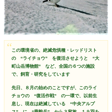
この環境省の、絶滅危惧種・レッドリスト
の “ライチョウ” を復活させようと “大
町山岳博物館” など、全国の６つの施設
で、飼育・研究をしています
先日、８月の始めのことですが、このライ
チョウの “復活作戦” の一環で、以前生
息し、現在は絶滅している “中央アルプ
ス” に “乗鞍岳” から３家族、１９羽を