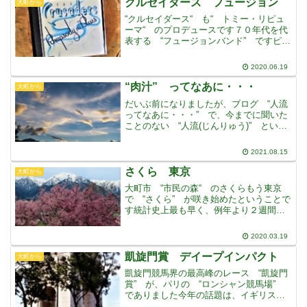
クルセイダース フュージョン
大町から
“クルセイダース“ も“ トミー・リピュ
ーマ“ のプロデュースです７０年代を代
表する “フュージョンバンド” ですピア
ノの “ジョー・サンプル” を中心に、ド
ラムス、テナーサックス、トロンボーン
2020.06.19
の管楽器で構成され、心地よく洗練され
たサウンド
“肉汁” ってなあに・・・
大町から
だいぶ前になりましたが、ブログ “人流
ってなあに・・・” で、今までに聞いた
ことのない “人流(じんりゅう)” という
言葉の “違和感・気持ち悪さ” について
書きましたコロナ以前、聞いたことのな
2021.08.15
かったこの言葉は、いまや、コロナ関連
のニュース
さくら 東京
大町から
大町市 “市民の森“ のさくらもう東京
で “さくら” が咲き始めたということで
す統計史上最も早く、例年より２週間も
早いそうですこの暖かさでは、当然です
東京は “上野公園” や “新宿御苑” を
2020.03.19
はじめ、さくらの名所が、たくさんあり
ます“目黒川
凱旋門賞 デイープインパクト
大町から
凱旋門競馬界の最高峰のレース “凱旋門
賞” が、パリの “ロンシャン競馬場”
でありました今年の話題は、イギリス
馬 “エネイブル” の３連覇でしたが、か