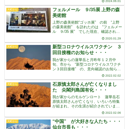
2024.06.01
を止めるよう求めました中台統一をめざ
す中国の習近平政権に対して、現状維持
フェルメール ９/35展 上野の森
大町から
を強調しながら対等な
美術館
上野の森美術館“ゴッホ展” の前 “上野
の森美術館” を訪れたのは “フェルメー
ル ９/35 展” でした現在、確認されて
いるフェルメール作品は、たったの３５
2020.01.29
作品で、そのうちの９作品が来ていると
いう展覧会でした以前は、あまり知られ
新型コロナウイルスワクチン ３
大町から
ていなかっ
回目接種のお知らせ・・・
我が家からの蓮華岳と月昨年１２月中
旬、市から “新型コロナウイルスワクチ
ン３回目接種” の、意向確認のお知らせ
が来ました２回目の接種から、原則８か
2022.02.02
月を経過した方から順次接種が可能で
す・・・とあります・・・で、事前に、
石原慎太郎さんが亡くなりまし
大町から
希望する方の、ひとり一人
た 尖閣列島国有化・・・
我が家からのモルゲンロート 蓮華岳石
原慎太郎さんが亡くなり、いろいろ特集
が組まれ、その生涯が紹介されています
中国・韓国が、いろいろ言うのは予想通
2022.02.06
りですが、朝日新聞は “人権意識の低さ
にあきれ返る” “率直と乱暴の違いをわき
“中国” が大好きな人たち・・・
大町から
まえられない、幼稚
仙台市長も・・・