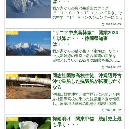
は・・・
我が家からの唐沢岳前回のブログ
で “Ｌ・Ｇ・Ｂ・Ｔ” について書き、そ
の中で “Ｔ” トランスジェンダーについ
ては、問題が大きいということを書きま
2023.03.05
した“Ｔ” というのは、本人の心の問題な
ので、自分は男だ・・・あるいは女
“リニア中央新幹線” 開業2034
大町から
だ・・・といえば、外見
年以降に・・・静岡県知事
は・・・
我が家からの爺が岳ＪＲ東海は、リニア
中央新幹線の東京・名古屋間の開業を、
目標としていた2027年の開業を断念した
ということですもちろんこれは、川勝静
2024.04.02
岡県知事たった一人の無意味な妨害によ
るもので、開業は少なくとも2034年以降
同志社国際高校生徒、沖縄辺野古
大町から
にずれ込むという
沖で乗船した抗議船が転覆し亡く
なる
沖縄辺野古沖で、修学旅行に来ていた同
志社国際高校の乗った抗議船２隻が転覆
し、反基地活動家の船長と同志社国際高
の女生徒が亡くなりましたこの亡くなっ
2026.03.22
た船長は “日本基督教団” の牧師で、バ
リバリの活動家で “イエスは辺野古の現
梅雨明け 関東甲信 統計史上最
大町から
場にいる・・・”
も早く・・・