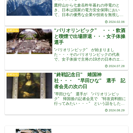
鷹狩山から七倉岳昨年暮れの停電のと
き、日本は国家の電力安全保障におい
て、日本の優秀な企業や技術を無視し
て、中国の太陽光パネルやＥⅤ車などに
2024.02.06
補助金を出している・・・日本より中国
が大好きな人たちが大勢いる・・・と書
“パリオリンピック” ・・・飲酒
大町から
きましたそしてまたひとり “中
と喫煙で出場辞退・・・女子体操
選手
“パリオリンピック” が始まりまし
た・・・そのパリオリンピックの代表
で、女子体操で主将の19才の日本のエー
スが、飲酒と喫煙をしていたと内部通報
2024.07.28
があり、急遽合宿先から帰国させられ、
事情聴取でその事実が確認されたとし
“終戦記念日” 靖国神
大町から
て、パリオリンピックの代表の
社・・・ “早田ひな” 選手 記
者会見の次の日
“早田ひな” 選手が “パリオリンピッ
ク” 帰国後の記者会見で “特攻資料館に
行ってみたい・・・” という話をしたこ
とを前回のブログに書きましたその記者
2024.08.29
会見の次の日は、79回目の “終戦記念
日” でしたそしてまた、いつものように
靖国神社参拝