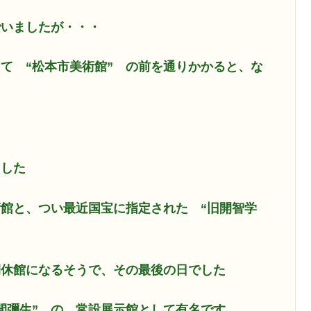
でいましたが・・・
て “松本市美術館” の前を通りかかると、な
ました
館と、つい最近国宝に指定された “旧開智学
間休館になるそうで、その最後の日でした
間彌生” の、常設展示館として有名です