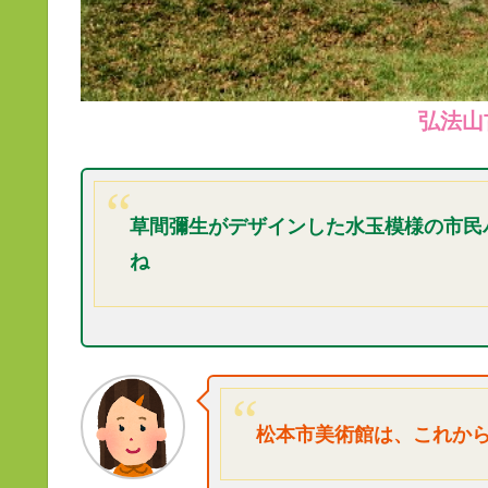
弘法山
草間彌生がデザインした
水玉模様の
市民
ね
松本市美術館は、これか