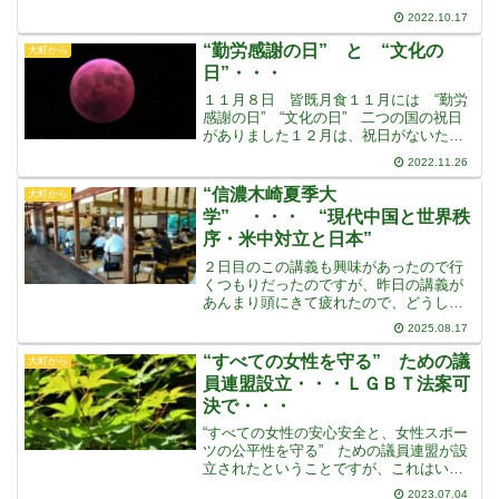
を５３分の運行、だったそうですこれを
2022.10.17
記念して、オリジナル鉄道グッズが販売
されたり、スタンプラリーをしたり、全
“勤労感謝の日” と “文化の
大町から
国各地あっちこっち
日”・・・
１１月８日 皆既月食１１月には “勤労
感謝の日” “文化の日” 二つの国の祝日
がありました１２月は、祝日がないた
め、今年最後の祝日です最近は、次々に
2022.11.26
新しい祝日が作られて、よくわからない
ものもありますが、１１月のこの２つの
“信濃木崎夏季大
大町から
祝日は、私の小さい時
学” ・・・ “現代中国と世界秩
序・米中対立と日本”
２日目のこの講義も興味があったので行
くつもりだったのですが、昨日の講義が
あんまり頭にきて疲れたので、どうしよ
うかと迷ったのですが、ヒマなのでやっ
2025.08.17
ぱり行くことにしました会場下の駐車場
に行ってみたのですが、空いていてすん
“すべての女性を守る” ための議
大町から
なり止めることが出来まし
員連盟設立・・・ＬＧＢＴ法案可
決で・・・
“すべての女性の安心安全と、女性スポー
ツの公平性を守る” ための議員連盟が設
立されたということですが、これはいっ
たいどういうことなのでしょうかトイレ
2023.07.04