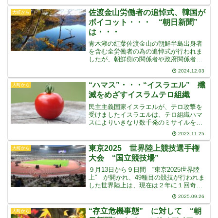
や浴場での女性スペースを確保するた
め・・・そして、スポーツをする女性を
佐渡金山労働者の追悼式、韓国が
大町から
守るため・・・というこ
ボイコット・・・ “朝日新聞”
は・・・
青木湖の紅葉佐渡金山の朝鮮半島出身者
を含む全労働者の為の追悼式が行われま
したが、朝鮮側の関係者や政府関係者は
参加しませんでした“佐渡島の金山” の世
2024.12.03
界文化遺産登録を目指すにあたり、韓国
側は強制的に連れてこられ、強制労働さ
“ハマス”・・・“イスラエル” 殲
大町から
せられた被害の現場だ
滅をめざすイスラムテロ組織
民主主義国家イスラエルが、テロ攻撃を
受けましたイスラエルは、テロ組織ハマ
スによりいきなり数千発のミサイルを撃
ち込まれ、国内に侵入され1,200人の国民
2023.11.25
が虐殺されました近くで行われていた
5,000人が参加していたという音楽祭も襲
東京2025 世界陸上競技選手権
大町から
撃され、さらに
大会 “国立競技場”
９月13日から９日間 “東京2025世界陸
上” が開かれ、49種目の競技が行われま
した世界陸上は、現在は２年に１回奇数
年に行われているのですが、東京開催は
2025.09.26
34年ぶりだそうです会場はもちろん “国
立競技場” です・・・東京オリンピック
“存立危機事態” に対して “朝
大町から
は無観客