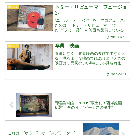
士２人の、計７人の乗った小型飛行機が
アマゾンのジャングルに墜落したのだそ
トミー・リピューマ フュージョ
大町から
うですそして墜落した機
ン
“ニール・ラーセン” を、プロデュースし
たのは “トミー・リピューマ” でし
た“グラミー賞” を何度も受賞している常
連で、アメリカの音楽界に、特に、ジャ
2020.06.15
ズ・フュージョン界に、多大な貢献をし
ました音楽性を見極める能力と、プロデ
卒業 映画
大町から
ュースする能力は
間違いなく、青春映画の傑作ですなんと
なく見るような映画ではありませんこの
映画は，元気のいい時にしか見られませ
ん先日、テレビの番組表に出ていたので
すが、見ようとは思いませんでしたで
2020.04.19
も、たまたまテレビをつけるとやってい
たので、途中からずるずると
日曜美術館 ＮＨＫ“蔵出し！西洋絵画１
５選” その４ “ビーナスの誕生”
これは “ホラー” か “スプラッター”