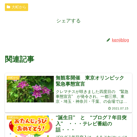
大町から
シェアする
kenjiblog
関連記事
無観客開催 東京オリンピック
大町から
緊急事態宣言
クレマチスが咲きました四度目の “緊急
事態宣言” が発令され、一都三県、東
京・埼玉・神奈川・千葉、の会場では、
無観客でオリンピックを開催することに
2021.07.15
なりましたその他でも同調圧力で、根拠
なく無観客にするという会場も出てきて
“誕生日” と “ブログ７年目突
大町から
いるようですまったく、
入” ・・・テレビ番組の
話・・・