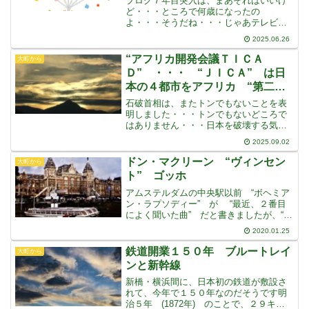
ブログ７年目突入は、まあそれはいいけ
ど・・・ところで何歳になったの
よ・・・そうだね・・・じゃあテレビ番
組でヒントを・・・もちろん団塊の世代
2025.06.26
よりは下なんだけど・・・小学生の低学
年で家にテレビが来たんだよ・・・隣の
“アフリカ開発会議ＴＩＣＡ
大町から
家がちょっと早くテレビを買った
Ｄ” ・・・ “ＪＩＣＡ” は日
本の４都市をアフリカ “第二の
故郷” に設定
石破首相は、またトンでもないことを表
明しました・・・トンでもないどころで
はありません・・・日本を破壊する気で
す住民への何の説明もなく、2025年アフ
2025.09.02
リカ開発会議 (ＴＩＣＡＤ) で、日本の
地方４都市をアフリカの “第二の故郷”
ドン・マクリーン “ヴィンセン
大町から
に設定したと
ト” ゴッホ
アムステルダムの中央駅以前 “ボヘミア
ン・ラプソディー” が “最近、２番目
によく聞いた曲” だと書きましたが、“最
近、もっともよく聞いている曲” は、ド
2020.01.25
ン・マクリーンの “ヴィンセント” です
これは、ドンが “ヴィンセント・バン・
鉄道開業１５０年 ブルートレイ
大町から
ゴッホ
ンと新幹線
新橋・横浜間に、日本初の鉄道が敷設さ
れて、今年で１５０年なのだそうです明
治５年 (1872年) のことで、２９キロ