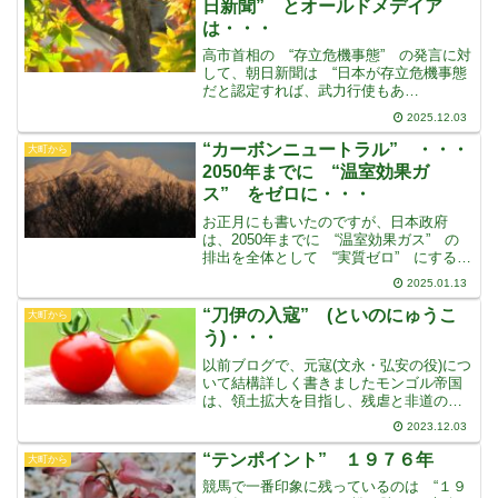
日新聞” とオールドメデイア
は・・・
高市首相の “存立危機事態” の発言に対
して、朝日新聞は “日本が存立危機事態
だと認定すれば、武力行使もあ
る・・・” と、高市首相が全く使ってい
2025.12.03
ない “武力行使” という言葉を使い、ま
るで日本が中国を攻撃するような書き方
“カーボンニュートラル” ・・・
大町から
をしていたのですが、
2050年までに “温室効果ガ
ス” をゼロに・・・
お正月にも書いたのですが、日本政府
は、2050年までに “温室効果ガス” の
排出を全体として “実質ゼロ” にすると
いう “カーボンニュートラル” を実現す
2025.01.13
ると宣言しています地球温暖化につなが
る・・・と考えられている “温室効果ガ
“刀伊の入寇” (といのにゅうこ
大町から
ス” の排
う)・・・
以前ブログで、元寇(文永・弘安の役)につ
いて結構詳しく書きましたモンゴル帝国
は、領土拡大を目指し、残虐と非道の限
りを尽くし、いくつもの民族と文化を絶
2023.12.03
滅させ、ユーラシア大陸をほぼ手中に
し、目と鼻の先の日本に侵攻してきまし
“テンポイント” １９７６年
大町から
たこの国難時、幕府から
競馬で一番印象に残っているのは “１９