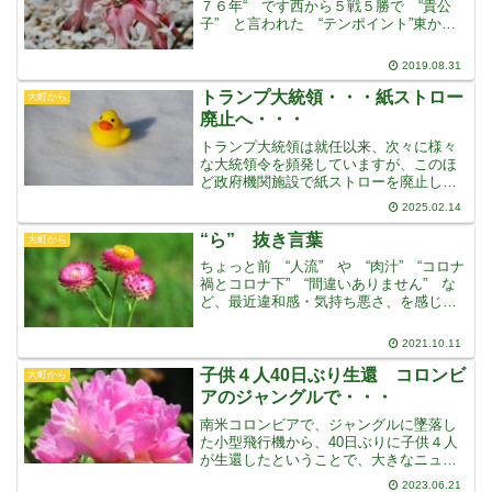
７６年“ です西から５戦５勝で “貴公
子” と言われた “テンポイント”東から
は３戦３勝の “天馬” と言われた “ト
ウショウボーイこの２頭が “速い馬が勝
2019.08.31
つ” と言われる、３冠の初戦 “皐月
賞” に文
トランプ大統領・・・紙ストロー
大町から
廃止へ・・・
トランプ大統領は就任以来、次々に様々
な大統領令を頻発していますが、このほ
ど政府機関施設で紙ストローを廃止し、
プラスチックストローの復活を促す大統
2025.02.14
領令に署名しましたトランプ大統領は、
バイデン前大統領の使い捨てプラスチッ
“ら” 抜き言葉
大町から
ク製品の削減政策を批判し
ちょっと前 “人流” や “肉汁” “コロナ
禍とコロナ下” “間違いありません” な
ど、最近違和感・気持ち悪さ、を感じて
いる言葉について書きましたでも、ずっ
と以前から引っ掛かり、私だけでなく、
2021.10.11
社会的にも気になっている人が多いとい
うのが “ら
子供４人40日ぶり生還 コロンビ
大町から
アのジャングルで・・・
南米コロンビアで、ジャングルに墜落し
た小型飛行機から、40日ぶりに子供４人
が生還したということで、大きなニュー
スになっています母親と子供４人と操縦
2023.06.21